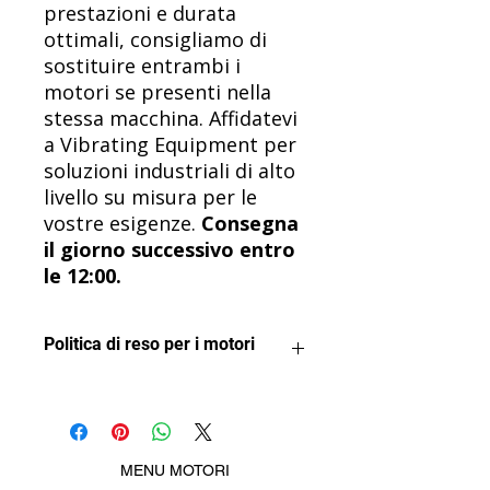
prestazioni e durata
ottimali, consigliamo di
sostituire entrambi i
motori se presenti nella
stessa macchina. Affidatevi
a Vibrating Equipment per
soluzioni industriali di alto
livello su misura per le
vostre esigenze.
Consegna
il giorno successivo entro
le 12:00.
Politica di reso per i motori
Vogliamo che tu sia soddisfatto del
tuo acquisto.
I motori possono essere restituiti
per un rimborso a condizione che
MENU MOTORI
non siano stati utilizzati o installati in