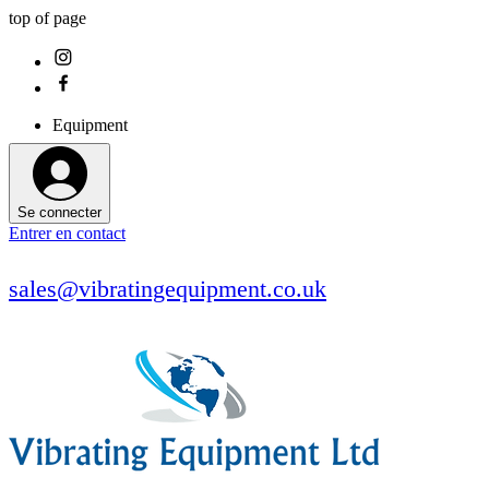
top of page
Equipment
Se connecter
Entrer en contact
sales@vibratingequipment.co.uk