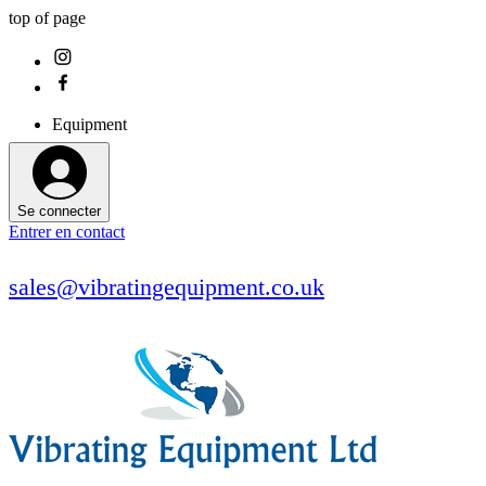
top of page
Equipment
Se connecter
Entrer en contact
sales@vibratingequipment.co.uk