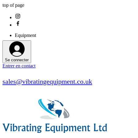
top of page
Equipment
Se connecter
Entrer en contact
sales@vibratingequipment.co.uk