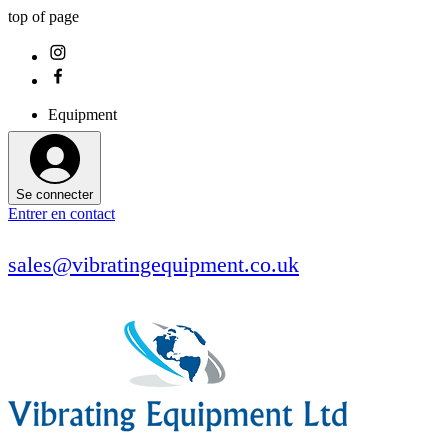
top of page
Equipment
Se connecter
Entrer en contact
sales@vibratingequipment.co.uk