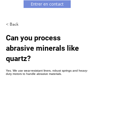
Γ
Entrer en contact
< Back
Can you process
abrasive minerals like
quartz?
Yes. We use wear-resistant liners, robust springs and heavy-
duty motors to handle abrasive materials.