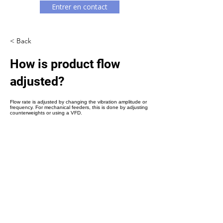
Γ
Entrer en contact
< Back
How is product flow
adjusted?
Flow rate is adjusted by changing the vibration amplitude or
frequency. For mechanical feeders, this is done by adjusting
counterweights or using a VFD.