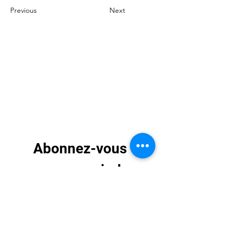
Previous
Next
Abonnez-vous 
pour recevoir des 
mises à jour 
exclusives
E-mail
*