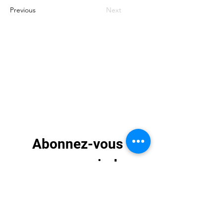
Previous
Next
Abonnez-vous 
pour recevoir des 
mises à jour 
exclusives
E-mail
*