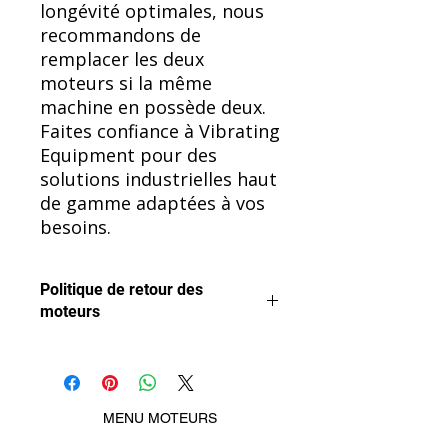
longévité optimales, nous
recommandons de
remplacer les deux
moteurs si la même
machine en possède deux.
Faites confiance à Vibrating
Equipment pour des
solutions industrielles haut
de gamme adaptées à vos
besoins.
Politique de retour des
moteurs
Nous voulons que vous soyez
satisfait de votre achat.
Les moteurs peuvent être retournés
pour remboursement, à condition
MENU MOTEURS
qu'ils n'aient pas été utilisés ni