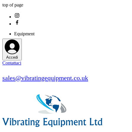
top of page
Equipment
Accedi
Contattaci
sales@vibratingequipment.co.uk