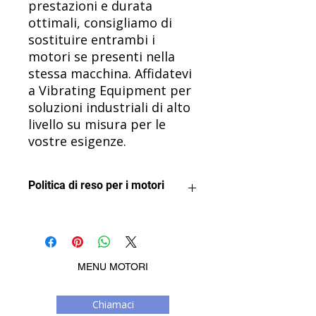
prestazioni e durata
ottimali, consigliamo di
sostituire entrambi i
motori se presenti nella
stessa macchina. Affidatevi
a Vibrating Equipment per
soluzioni industriali di alto
livello su misura per le
vostre esigenze.
Politica di reso per i motori
Vogliamo che tu sia soddisfatto del
tuo acquisto.
I motori possono essere restituiti
per un rimborso a condizione che
MENU MOTORI
non siano stati utilizzati o installati in
alcun modo. Una volta installato o
Chiamaci
messo a punto, un motore non può