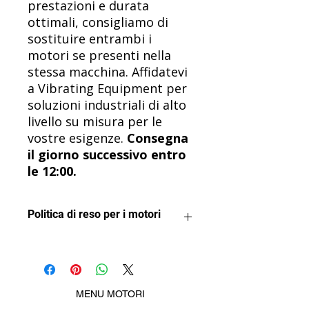
prestazioni e durata
ottimali, consigliamo di
sostituire entrambi i
motori se presenti nella
stessa macchina. Affidatevi
a Vibrating Equipment per
soluzioni industriali di alto
livello su misura per le
vostre esigenze.
Consegna
il giorno successivo entro
le 12:00.
Politica di reso per i motori
Vogliamo che tu sia soddisfatto del
tuo acquisto.
I motori possono essere restituiti
per un rimborso a condizione che
MENU MOTORI
non siano stati utilizzati o installati in