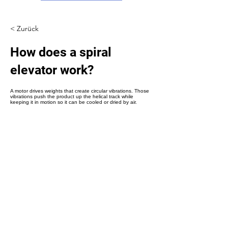
Γ
< Zurück
How does a spiral
elevator work?
A motor drives weights that create circular vibrations. Those
vibrations push the product up the helical track while
keeping it in motion so it can be cooled or dried by air.