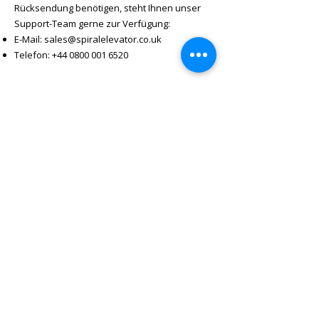
Rücksendung benötigen, steht Ihnen unser
Support-Team gerne zur Verfügung:
E-Mail:
sales@spiralelevator.co.uk
Telefon:
+44 0800 001 6520
Abonnieren Sie 
unseren Newsletter, 
um exklusive 
Updates zu erhalten.
E-Mail
*
Abonnieren Sie unseren
Newsletter