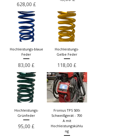
Preis
628,00 £
Hochleistungs-blaue
Hochleistungs-
Feder
Gelbe Feder
Preis
Preis
83,00 £
118,00 £
Hochleistungs-
Fronius TPS 500i
Grünfeder
Schweißgerät - 700
A mit
Preis
95,00 £
Hochleistungskühlu
ng