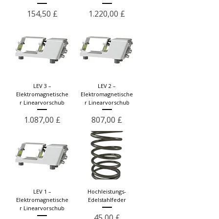
Preis
Preis
154,50 £
1.220,00 £
LEV 3 –
LEV 2 –
Elektromagnetische
Elektromagnetische
r Linearvorschub
r Linearvorschub
Preis
Preis
1.087,00 £
807,00 £
LEV 1 –
Hochleistungs-
Elektromagnetische
Edelstahlfeder
r Linearvorschub
Preis
45,00 £