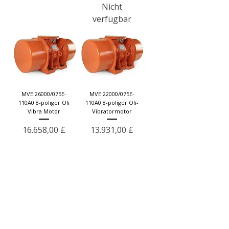
Nicht
verfügbar
MVE 26000/075E-
MVE 22000/075E-
110A0 8-poliger Oli
110A0 8-poliger Oli-
Vibra Motor
Vibratormotor
Preis
Preis
16.658,00 £
13.931,00 £