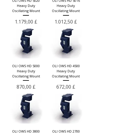
OLI OWS HD 5020
OLI OWS HD 5016
Heavy Duty
Heavy Duty
Oscillating Mount
Oscillating Mount
Preis
Preis
1.179,00 £
1.012,50 £
OLI OWS HD 5000
OLI OWS HD 4500
Heavy Duty
Heavy Duty
Oscillating Mount
Oscillating Mount
Preis
Preis
870,00 £
672,00 £
OLI OWS HD 3800
OLI OWS HD 2700