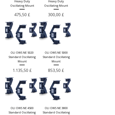
Heavy Duty
Heavy Duty
Oscillating Mount
Oscillating Mount
Preis
Preis
475,50 £
300,00 £
OLI OWS NE 5020
OLI OWS NE 5000
Standard Oscillating
Standard Oscillating
Mount
Mount
Preis
Preis
1.135,50 £
853,50 £
OLI OWS NE 4500
OLI OWS NE 3800
Standard Oscillating
Standard Oscillating