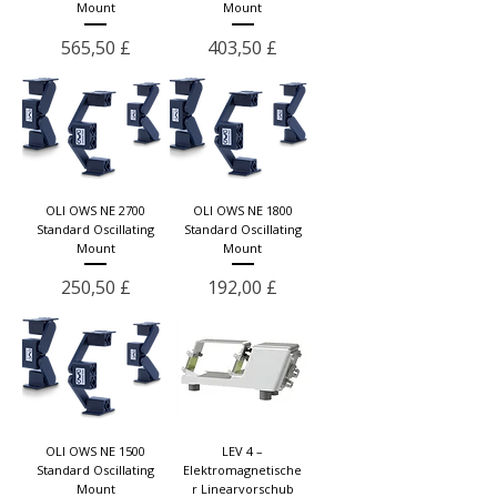
Γ
Mount
Mount
Preis
Preis
565,50 £
403,50 £
OLI OWS NE 2700
OLI OWS NE 1800
Standard Oscillating
Standard Oscillating
Mount
Mount
Preis
Preis
250,50 £
192,00 £
OLI OWS NE 1500
LEV 4 –
Standard Oscillating
Elektromagnetische
Mount
r Linearvorschub