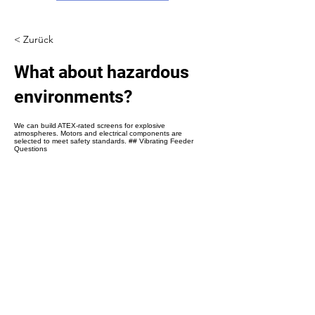
Γ
< Zurück
What about hazardous
environments?
We can build ATEX-rated screens for explosive
atmospheres. Motors and electrical components are
selected to meet safety standards. ## Vibrating Feeder
Questions