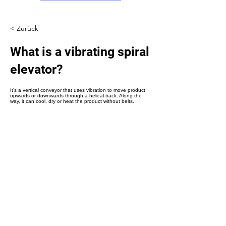
Γ
< Zurück
What is a vibrating spiral
elevator?
It’s a vertical conveyor that uses vibration to move product
upwards or downwards through a helical track. Along the
way, it can cool, dry or heat the product without belts.