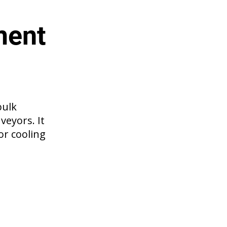
ment
bulk
veyors. It
or cooling