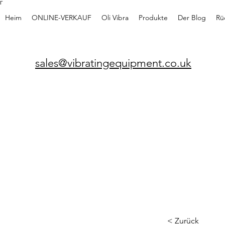
Γ
Heim
ONLINE-VERKAUF
Oli Vibra
Produkte
Der Blog
Rü
sales@vibratingequipment.co.uk
< Zurück