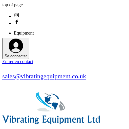
top of page
Equipment
Se connecter
Entrer en contact
sales@vibratingequipment.co.uk