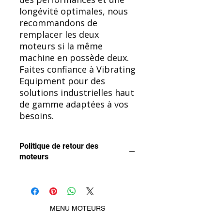
longévité optimales, nous
recommandons de
remplacer les deux
moteurs si la même
machine en possède deux.
Faites confiance à Vibrating
Equipment pour des
solutions industrielles haut
de gamme adaptées à vos
besoins.
Politique de retour des
moteurs
Nous voulons que vous soyez
satisfait de votre achat.
Les moteurs peuvent être retournés
pour remboursement, à condition
MENU MOTEURS
qu'ils n'aient pas été utilisés ni