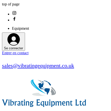
top of page
Equipment
Se connecter
Entrer en contact
sales@vibratingequipment.co.uk