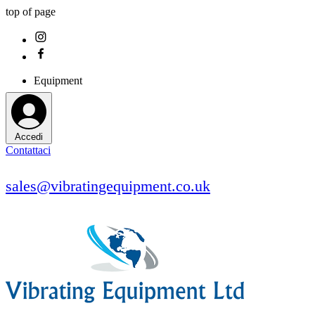
top of page
Equipment
Accedi
Contattaci
sales@vibratingequipment.co.uk