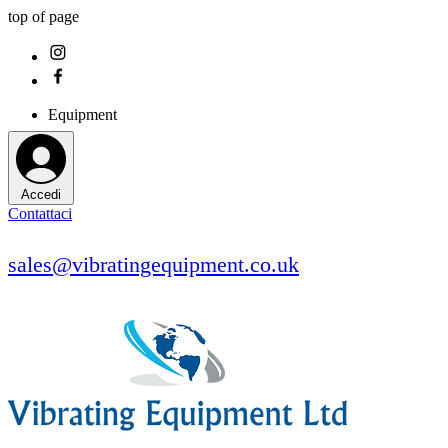
top of page
Equipment
Accedi
Contattaci
sales@vibratingequipment.co.uk