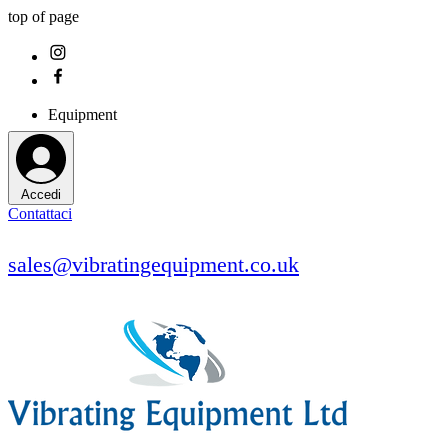
top of page
Equipment
Accedi
Contattaci
sales@vibratingequipment.co.uk