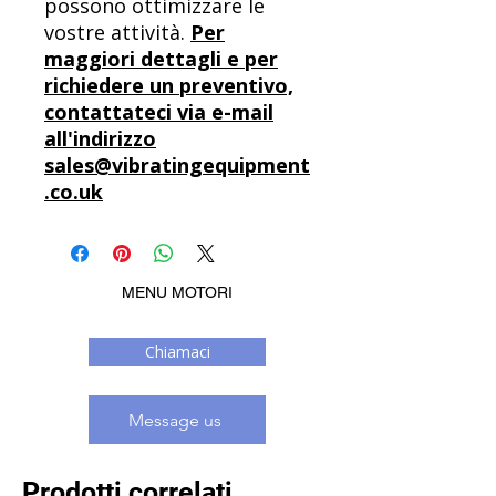
possono ottimizzare le
vostre attività.
Per
maggiori dettagli e per
richiedere un preventivo,
contattateci via e-mail
all'indirizzo
sales@vibratingequipment
.co.uk
MENU MOTORI
Chiamaci
Message us
Prodotti correlati