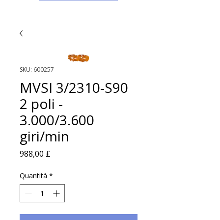
SKU: 600257
MVSI 3/2310-S90
2 poli -
3.000/3.600
giri/min
Prezzo
988,00 £
Quantità
*