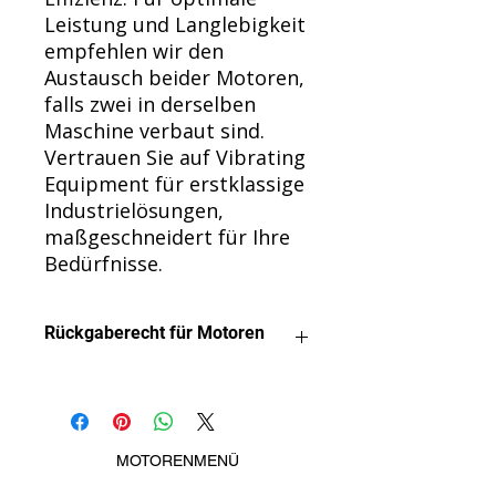
Leistung und Langlebigkeit
empfehlen wir den
Austausch beider Motoren,
falls zwei in derselben
Maschine verbaut sind.
Vertrauen Sie auf Vibrating
Equipment für erstklassige
Industrielösungen,
maßgeschneidert für Ihre
Bedürfnisse.
Rückgaberecht für Motoren
Wir möchten, dass Sie mit Ihrem
Kauf zufrieden sind.
Motoren können gegen Erstattung
zurückgegeben werden, sofern sie
MOTORENMENÜ
unbenutzt oder in irgendeiner Weise