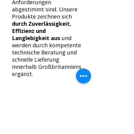
Anforderungen
abgestimmt sind. Unsere
Produkte zeichnen sich
durch Zuverlässigkeit,
Effizienz und
Langlebigkeit aus
und
werden durch kompetente
technische Beratung und
schnelle Lieferung
innerhalb Großbritanniens
ergänzt.
Rückgaberecht für Motoren
Wir möchten, dass Sie mit Ihrem
Kauf zufrieden sind.
Motoren können zurückgegeben
werden, sofern sie nicht benutzt
MOTORENMENÜ
oder in irgendeiner Weise eingebaut