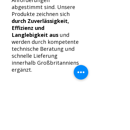
Anforderungen
abgestimmt sind. Unsere
Produkte zeichnen sich
durch Zuverlässigkeit,
Effizienz und
Langlebigkeit aus
und
werden durch kompetente
technische Beratung und
schnelle Lieferung
innerhalb Großbritanniens
ergänzt.
Rückgaberecht für Motoren
Wir möchten, dass Sie mit Ihrem
Kauf zufrieden sind.
Motoren können zurückgegeben
werden, sofern sie nicht benutzt
MOTORENMENÜ
oder in irgendeiner Weise eingebaut