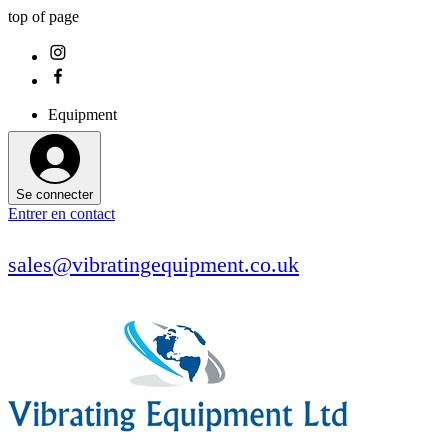
top of page
Equipment
Se connecter
Entrer en contact
sales@vibratingequipment.co.uk