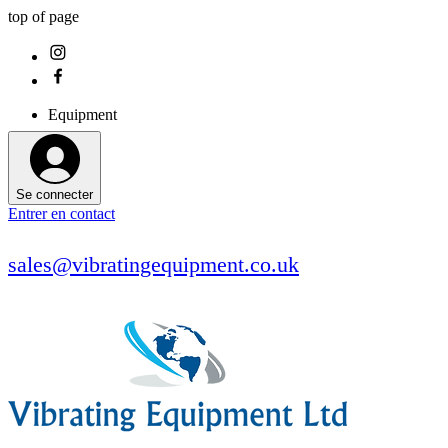
top of page
Equipment
Se connecter
Entrer en contact
sales@vibratingequipment.co.uk