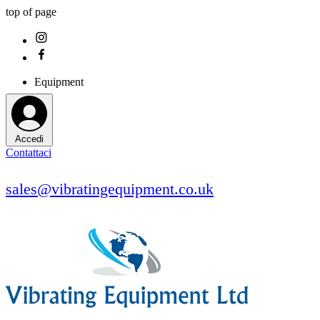
top of page
Equipment
Accedi
Contattaci
sales@vibratingequipment.co.uk