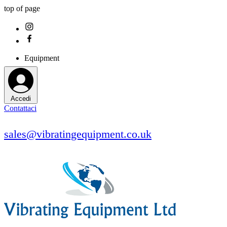
top of page
Equipment
Accedi
Contattaci
sales@vibratingequipment.co.uk