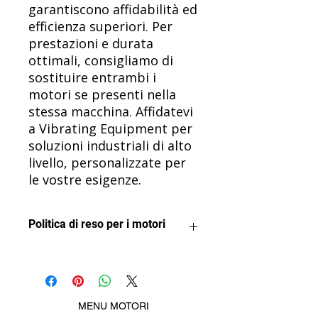
garantiscono affidabilità ed
efficienza superiori. Per
prestazioni e durata
ottimali, consigliamo di
sostituire entrambi i
motori se presenti nella
stessa macchina. Affidatevi
a Vibrating Equipment per
soluzioni industriali di alto
livello, personalizzate per
le vostre esigenze.
Politica di reso per i motori
Vogliamo che tu sia soddisfatto del
tuo acquisto.
I motori possono essere restituiti
per un rimborso a condizione che
MENU MOTORI
non siano stati utilizzati o installati in