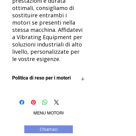
prestazioni e durata
ottimali, consigliamo di
sostituire entrambi i
motori se presenti nella
stessa macchina. Affidatevi
a Vibrating Equipment per
soluzioni industriali di alto
livello, personalizzate per
le vostre esigenze.
Politica di reso per i motori
Vogliamo che tu sia soddisfatto del
tuo acquisto.
I motori possono essere restituiti
per un rimborso a condizione che
MENU MOTORI
non siano stati utilizzati o installati in
alcun modo. Una volta installato o
Chiamaci
messo a punto, un motore non può