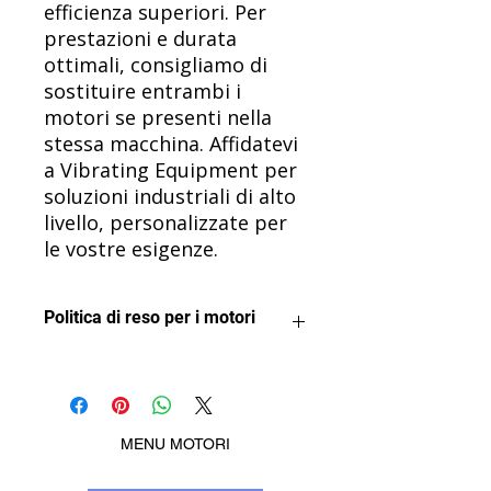
efficienza superiori. Per
prestazioni e durata
ottimali, consigliamo di
sostituire entrambi i
motori se presenti nella
stessa macchina. Affidatevi
a Vibrating Equipment per
soluzioni industriali di alto
livello, personalizzate per
le vostre esigenze.
Politica di reso per i motori
Vogliamo che tu sia soddisfatto del
tuo acquisto.
I motori possono essere restituiti
per un rimborso a condizione che
MENU MOTORI
non siano stati utilizzati o installati in
alcun modo. Una volta installato o