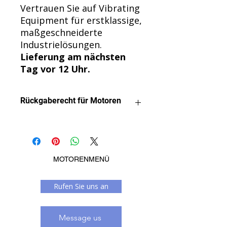
Vertrauen Sie auf Vibrating
Equipment für erstklassige,
maßgeschneiderte
Industrielösungen.
Lieferung am nächsten
Tag vor 12 Uhr.
Rückgaberecht für Motoren
Wir möchten, dass Sie mit Ihrem
Kauf zufrieden sind.
Motoren können gegen Erstattung
zurückgegeben werden, sofern sie
MOTORENMENÜ
unbenutzt oder in irgendeiner Weise
installiert wurden. Sobald ein Motor
Rufen Sie uns an
installiert oder getunt wurde, ist eine
Rückerstattung nicht mehr möglich.
Sollte ein Motor defekt sein, bieten
Message us
wir je nach Kundenwunsch einen