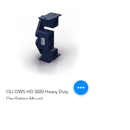
OLI OWS HD 5020 Heavy Duty
OLI OWS HD 5016 He
Oscillating Mount
Oscillating Mount
Preis
Preis
1.179,00 £
1.012,50 £