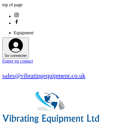
top of page
Equipment
Se connecter
Entrer en contact
sales@vibratingequipment.co.uk