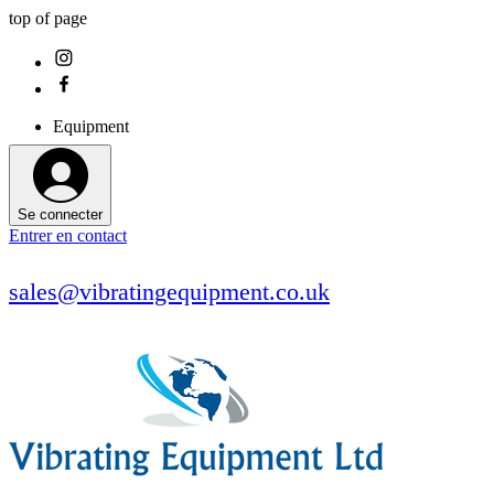
top of page
Equipment
Se connecter
Entrer en contact
sales@vibratingequipment.co.uk