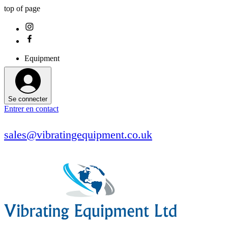
top of page
Equipment
Se connecter
Entrer en contact
sales@vibratingequipment.co.uk