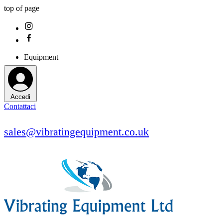
top of page
Equipment
Accedi
Contattaci
sales@vibratingequipment.co.uk