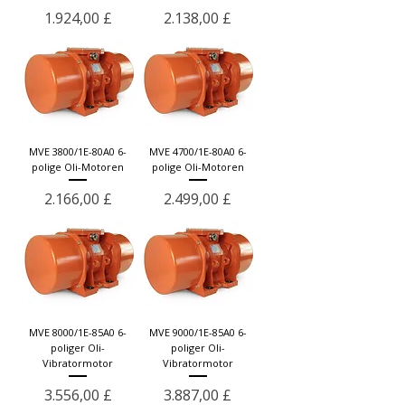
Γ
Preis
Preis
1.924,00 £
2.138,00 £
MVE 3800/1E-80A0 6-
MVE 4700/1E-80A0 6-
polige Oli-Motoren
polige Oli-Motoren
Preis
Preis
2.166,00 £
2.499,00 £
MVE 8000/1E-85A0 6-
MVE 9000/1E-85A0 6-
poliger Oli-
poliger Oli-
Vibratormotor
Vibratormotor
Preis
Preis
3.556,00 £
3.887,00 £