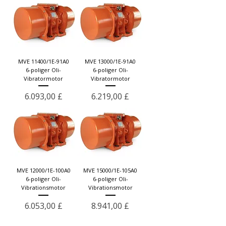
MVE 11400/1E-91A0
MVE 13000/1E-91A0
6-poliger Oli-
6-poliger Oli-
Vibratormotor
Vibratormotor
Preis
Preis
6.093,00 £
6.219,00 £
MVE 12000/1E-100A0
MVE 15000/1E-105A0
6-poliger Oli-
6-poliger Oli-
Vibrationsmotor
Vibrationsmotor
Preis
Preis
6.053,00 £
8.941,00 £