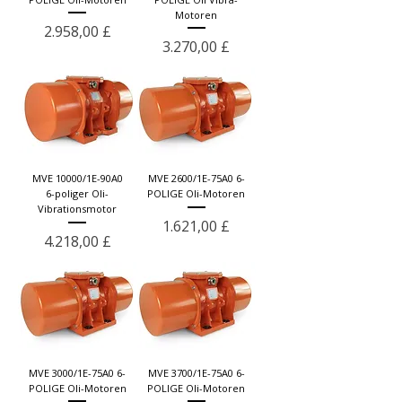
Motoren
Preis
2.958,00 £
Preis
3.270,00 £
MVE 10000/1E-90A0
MVE 2600/1E-75A0 6-
6-poliger Oli-
POLIGE Oli-Motoren
Vibrationsmotor
Preis
1.621,00 £
Preis
4.218,00 £
MVE 3000/1E-75A0 6-
MVE 3700/1E-75A0 6-
POLIGE Oli-Motoren
POLIGE Oli-Motoren