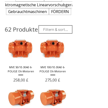
Elektromagnetische Linearvorschubgeräte
Gebrauchtmaschinen
FÖRDERN
62 Produkte
Filtern & sortieren
MVE 50/1E-30A0 6-
MVE 100/1E-30A0 6-
POLIGE Oli-Motoren
POLIGE Oli-Motoren
Preis
Preis
258,00 £
275,00 £