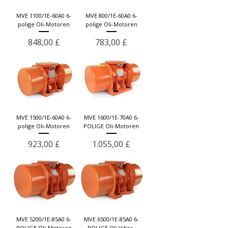
MVE 1100/1E-60A0 6-
MVE 800/1E-60A0 6-
polige Oli-Motoren
polige Oli-Motoren
Preis
Preis
848,00 £
783,00 £
MVE 1500/1E-60A0 6-
MVE 1600/1E-70A0 6-
polige Oli-Motoren
POLIGE Oli-Motoren
Preis
Preis
923,00 £
1.055,00 £
MVE 5200/1E-85A0 6-
MVE 6500/1E-85A0 6-
POLIGE Oli-Motoren
POLIGE Oli Vibra-