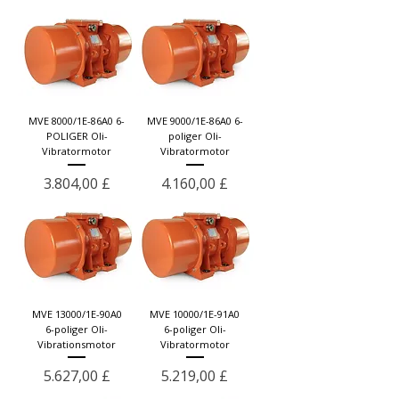
MVE 8000/1E-86A0 6-
MVE 9000/1E-86A0 6-
POLIGER Oli-
poliger Oli-
Vibratormotor
Vibratormotor
Preis
Preis
3.804,00 £
4.160,00 £
MVE 13000/1E-90A0
MVE 10000/1E-91A0
6-poliger Oli-
6-poliger Oli-
Vibrationsmotor
Vibratormotor
Preis
Preis
5.627,00 £
5.219,00 £