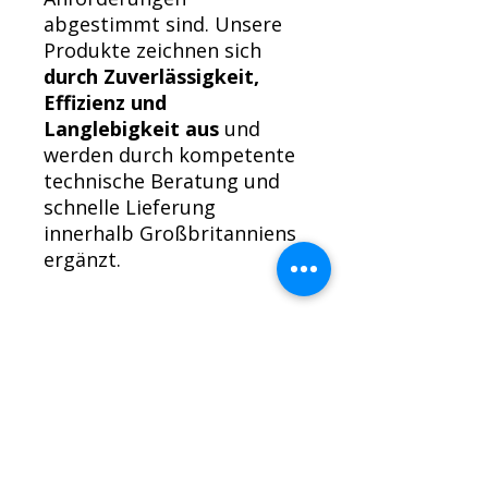
abgestimmt sind. Unsere
Produkte zeichnen sich
durch Zuverlässigkeit,
Effizienz und
Langlebigkeit aus
und
werden durch kompetente
technische Beratung und
schnelle Lieferung
innerhalb Großbritanniens
ergänzt.
Rückgaberecht für Motoren
Wir möchten, dass Sie mit Ihrem
Kauf zufrieden sind.
Motoren können zurückgegeben
werden, sofern sie nicht benutzt
MOTORENMENÜ
oder in irgendeiner Weise eingebaut