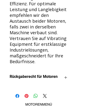
Effizienz. Für optimale
Leistung und Langlebigkeit
empfehlen wir den
Austausch beider Motoren,
falls zwei in derselben
Maschine verbaut sind.
Vertrauen Sie auf Vibrating
Equipment für erstklassige
Industrielösungen,
maßgeschneidert für Ihre
Bedürfnisse.
Rückgaberecht für Motoren
Wir möchten, dass Sie mit Ihrem
Kauf zufrieden sind.
Motoren können gegen Erstattung
zurückgegeben werden, sofern sie
MOTORENMENÜ