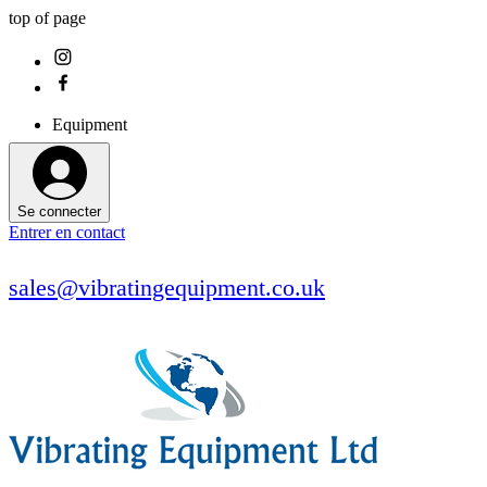
top of page
Equipment
Se connecter
Entrer en contact
sales@vibratingequipment.co.uk