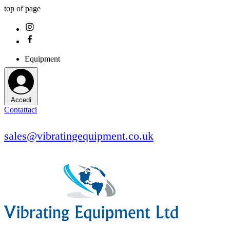
top of page
Equipment
Accedi
Contattaci
sales@vibratingequipment.co.uk